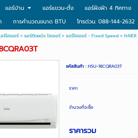
แอร์บ้าน
แอร์แขวน-ตั้ง
แอร์ฝังฝ้า 4 ทิศทาง
า
การคำนวณขนาด BTU
โทรด่วน. 088-144-2632
แอร์ไฮเออร์
>
แอร์ติดผนัง ไฮเออร์
>
แอร์ไฮเออร์ - Fixed Speed
> HAIER
18CQRA03T
รหัสสินค้า :
HSU-18CQRA03T
ราคา
จำนวนที่จะซื้อ
ราคารวม